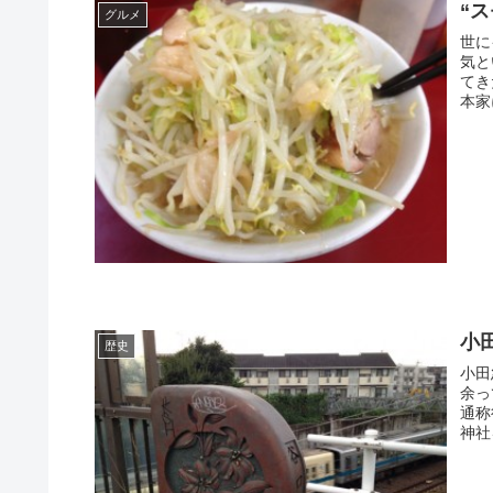
“
グルメ
世に
気と
てき
本家
小
歴史
小田
余っ
通称
神社