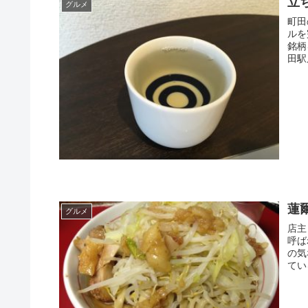
立
グルメ
町田
ルを
銘柄
田駅
蓮
グルメ
店主
呼ば
の気
てい