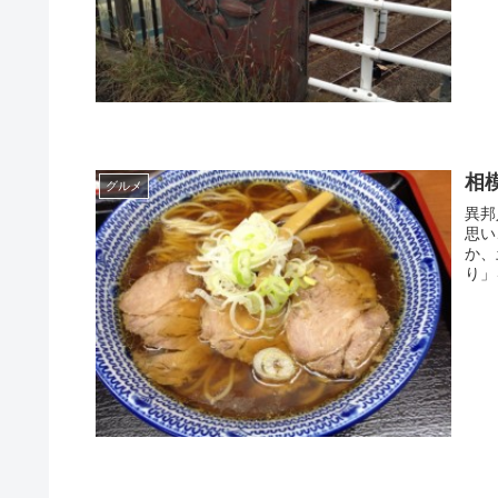
相
グルメ
異邦
思い
か、
り」