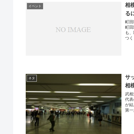
相
イベント
る
町田
町田
も、
つく
サ
ネタ
相
武相
代表
が結
第一