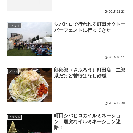
2015.11.23
シバヒロで行われる町田オクトー
イベント
バーフェストに行ってきた
2015.10.11
郎郎郎（さぶろう）町田店 二郎
グルメ
系だけど苦行はなし好感
2014.12.30
町田シバヒロのイルミネーショ
イベント
ン 唐突なイルミネーション迷
路！