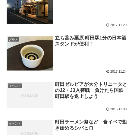
2017.11.29
立ち呑み栗原 町田駅1分の日本酒
グルメ
スタンドが便利！
2017.11.24
町田ゼルビアが大分トリニータと
イベント
のJ2・J3入替戦 負けたら国鉄
町田駅を返上しよう
2015.11.30
町田ラーメン祭など 食イベで動
イベント
き始めるシバヒロ