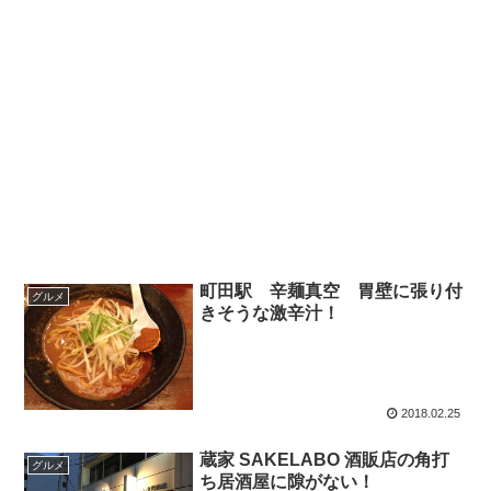
町田駅 辛麺真空 胃壁に張り付
グルメ
きそうな激辛汁！
2018.02.25
蔵家 SAKELABO 酒販店の角打
グルメ
ち居酒屋に隙がない！