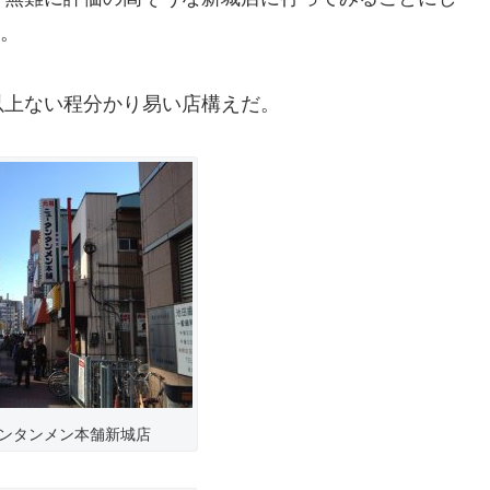
分。
以上ない程分かり易い店構えだ。
ンタンメン本舗新城店