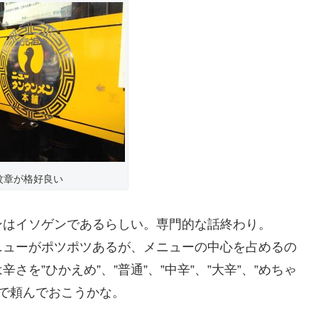
紋章が格好良い
ンはイソゲンであるらしい。専門的な話終わり。
ニューがポツポツあるが、メニューの中心を占めるの
を”ひかえめ”、”普通”、”中辛”、”大辛”、”めちゃ
いで頼んでおこうかな。