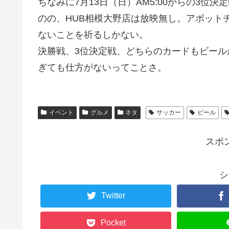
ちなみに7月13日（日）AM5:00からの3位
のの、HUB相模大野店は放映無し。アボットチ
ないことを祈るしかない。
決勝戦、3位決定戦、どちらのカードもビー
ぎても仕方がないってことさ。
イベント
グルメ
ネタ
サッカー
ビール
スポ
シ
Twitter
Pocket