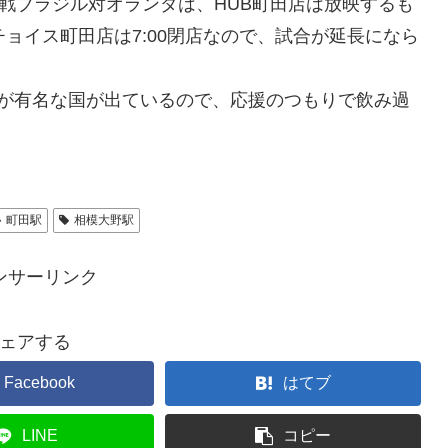
決定戦ブラジル対オランダは、HUB町田店は放映するも
ョイス町田店は7:00閉店なので、試合が延長になら
ルが有名な国が出ているので、応援のつもりで飲み過
町田駅
相模大野駅
ンサーリンク
ェアする
Facebook
はてブ
LINE
コピー